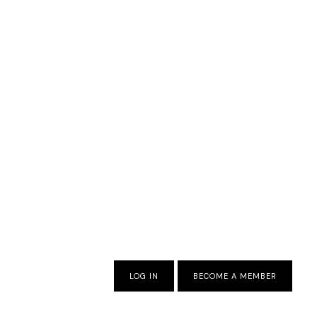
LOG IN
BECOME A MEMBER