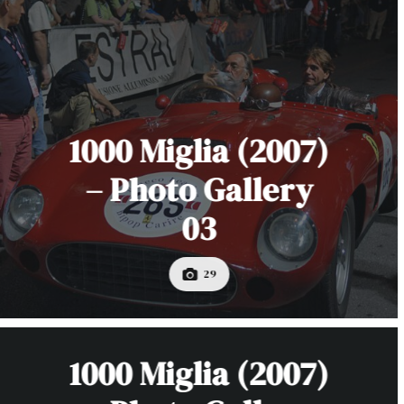
1000 Miglia (2007)
– Photo Gallery
03
29
1000 Miglia (2007)