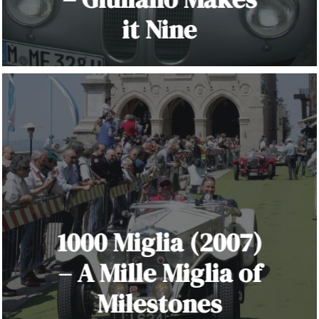
it Nine
1000 Miglia (2007)
– A Mille Miglia of
Milestones