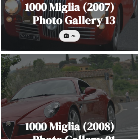
1000 Miglia (2007)
– Photo Gallery 13
28
1000 Miglia (2008)