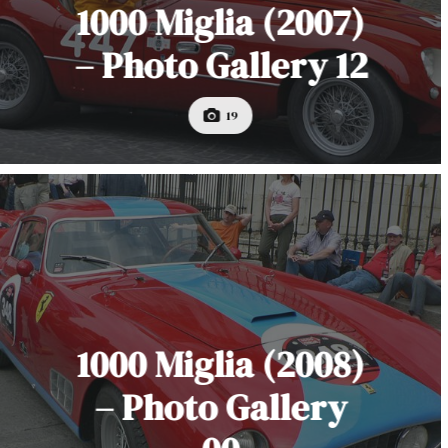
1000 Miglia (2007)
– Photo Gallery 12
19
1000 Miglia (2008)
– Photo Gallery