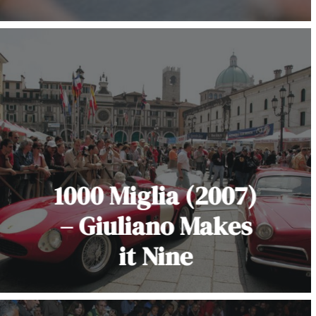
1000 Miglia (2007)
– Giuliano Makes
it Nine