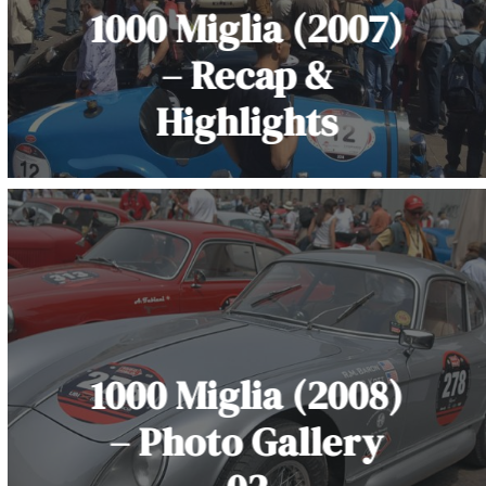
1000 Miglia (2007)
– Recap &
Highlights
1000 Miglia (2008)
– Photo Gallery