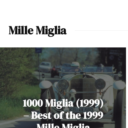
Mille Miglia
1000 Miglia (1999)
– Best of the 1999
Mille Miglia