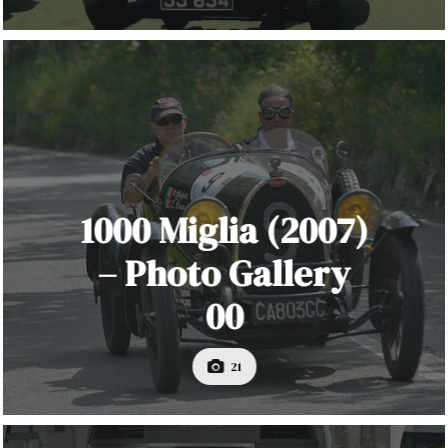
1000 Miglia (2007)
– Photo Gallery
00
21